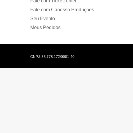
Fale com Ticketcenter
Fale com Canesso Produções
Seu Evento
Meus Pedidos
CNPJ: 33.778.172/0001-40